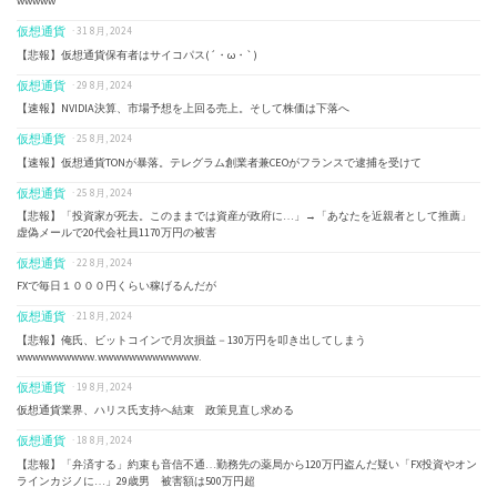
wwwww
仮想通貨
· 31 8月, 2024
【悲報】仮想通貨保有者はサイコパス(´・ω・`)
仮想通貨
· 29 8月, 2024
【速報】NVIDIA決算、市場予想を上回る売上。そして株価は下落へ
仮想通貨
· 25 8月, 2024
【速報】仮想通貨TONが暴落。テレグラム創業者兼CEOがフランスで逮捕を受けて
仮想通貨
· 25 8月, 2024
【悲報】「投資家が死去。このままでは資産が政府に…」→「あなたを近親者として推薦」
虚偽メールで20代会社員1170万円の被害
仮想通貨
· 22 8月, 2024
FXで毎日１０００円くらい稼げるんだが
仮想通貨
· 21 8月, 2024
【悲報】俺氏、ビットコインで月次損益－130万円を叩き出してしまう
wwwwwwwwww.wwwwwwwwwwwww.
仮想通貨
· 19 8月, 2024
仮想通貨業界、ハリス氏支持へ結束 政策見直し求める
仮想通貨
· 18 8月, 2024
【悲報】「弁済する」約束も音信不通…勤務先の薬局から120万円盗んだ疑い「FX投資やオン
ラインカジノに…」29歳男 被害額は500万円超