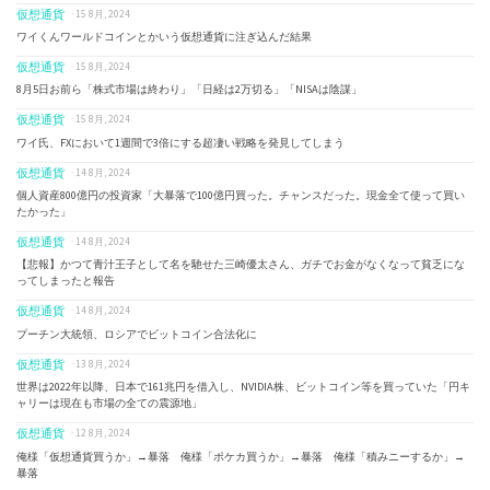
仮想通貨
· 15 8月, 2024
ワイくんワールドコインとかいう仮想通貨に注ぎ込んだ結果
仮想通貨
· 15 8月, 2024
8月5日お前ら「株式市場は終わり」「日経は2万切る」「NISAは陰謀」
仮想通貨
· 15 8月, 2024
ワイ氏、FXにおいて1週間で3倍にする超凄い戦略を発見してしまう
仮想通貨
· 14 8月, 2024
個人資産800億円の投資家「大暴落で100億円買った。チャンスだった。現金全て使って買い
たかった」
仮想通貨
· 14 8月, 2024
【悲報】かつて青汁王子として名を馳せた三崎優太さん、ガチでお金がなくなって貧乏にな
ってしまったと報告
仮想通貨
· 14 8月, 2024
プーチン大統領、ロシアでビットコイン合法化に
仮想通貨
· 13 8月, 2024
世界は2022年以降、日本で161兆円を借入し、NVIDIA株、ビットコイン等を買っていた「円キ
ャリーは現在も市場の全ての震源地」
仮想通貨
· 12 8月, 2024
俺様「仮想通貨買うか」→暴落 俺様「ポケカ買うか」→暴落 俺様「積みニーするか」→
暴落