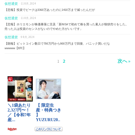
仮想通貨
· 11 8月, 2024
【悲報】投資でピークは3360万あったのに1410万まで減ったんだが
仮想通貨
· 11 8月, 2024
【悲報】ホリエモンが株価暴落に言及「新NISAで初めて株を買った素人が狼狽売りをした。
売った人は投資のセンスがないのでやめた方がいいです」
仮想通貨
· 9 8月, 2024
【朗報】ビットコイン数日で700万円から900万円まで回復、パニック買いだな
wwwww【BTC】
2
次へ »
1