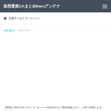
仮想通貨2chまとめNewsアンテナ
月別アーカイブ:
8月 2024
仮想通貨
· 31 8月, 2024
【朗報】MEGA BIG がキャリーオーバー&4試合中止で期待値爆上がり、お祭り状態になる