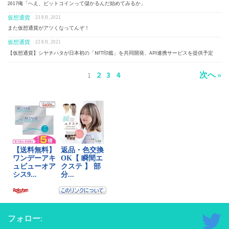
2017俺「へえ、ビットコインって儲かるんだ始めてみるか」
仮想通貨
· 23 8月, 2021
また仮想通貨がアツくなってんぞ！
仮想通貨
· 22 8月, 2021
【仮想通貨】シヤチハタが日本初の「NFT印鑑」を共同開発、API連携サービスを提供予定
2
3
4
次へ »
1
フォロー: