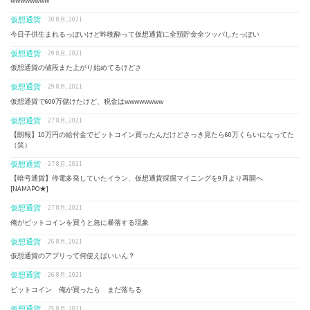
wwwwwwww
仮想通貨
· 30 8月, 2021
今日子供生まれるっぽいけど昨晩酔って仮想通貨に全預貯金全ツッパしたっぽい
仮想通貨
· 29 8月, 2021
仮想通貨の値段また上がり始めてるけどさ
仮想通貨
· 29 8月, 2021
仮想通貨で600万儲けたけど、税金はwwwwwwww
仮想通貨
· 27 8月, 2021
【朗報】10万円の給付金でビットコイン買ったんだけどさっき見たら60万くらいになってた
（笑）
仮想通貨
· 27 8月, 2021
【暗号通貨】停電多発していたイラン、仮想通貨採掘マイニングを9月より再開へ
[NAMAPO★]
仮想通貨
· 27 8月, 2021
俺がビットコインを買うと急に暴落する現象
仮想通貨
· 26 8月, 2021
仮想通貨のアプリって何使えばいいん？
仮想通貨
· 26 8月, 2021
ビットコイン 俺が買ったら まだ落ちる
仮想通貨
· 25 8月, 2021