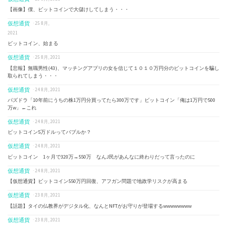
【画像】僕、ビットコインで大儲けしてしまう・・・
仮想通貨
· 25 8月,
2021
ビットコイン、始まる
仮想通貨
· 25 8月, 2021
【悲報】無職男性(43)、マッチングアプリの女を信じて１０１０万円分のビットコインを騙し
取られてしまう・・・
仮想通貨
· 24 8月, 2021
パズドラ「10年前にうちの株1万円分買ってたら300万です」ビットコイン「俺は1万円で500
万w」←これ
仮想通貨
· 24 8月, 2021
ビットコイン5万ドルってバブルか？
仮想通貨
· 24 8月, 2021
ビットコイン 1ヶ月で320万→550万 なんJ民があんなに終わりだって言ったのに
仮想通貨
· 24 8月, 2021
【仮想通貨】ビットコイン550万円回復、アフガン問題で地政学リスクが高まる
仮想通貨
· 23 8月, 2021
【話題】タイの仏教界がデジタル化、なんとNFTがお守りが登場するwwwwwwww
仮想通貨
· 23 8月, 2021