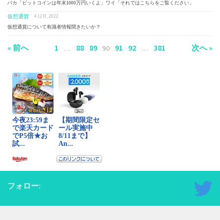
バカ「ビットコインは年末1000万円いくよ」ワイ「それではこちらをご覧ください」
仮想通貨
· 4 12月, 2022
仮想通貨について有識者情報聞きたいか？
« 前へ
1
88
89
91
92
381
次へ »
…
90
…
フォロー: