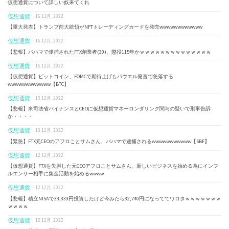
仮想通貨について詳しい奴来てくれ
仮想通貨
· 16 12月, 2022
【重大発表】トランプ前大統領がNFTトレーディングカードを発売wwwwwwwwwwww
仮想通貨
· 16 12月, 2022
【悲報】バハマで逮捕されたFTX創業者(30)、懲役115年かｗｗｗｗｗｗｗｗｗｗｗｗｗｗ
仮想通貨
· 15 12月, 2022
【仮想通貨】ビットコイン、FOMCで期待上げもパウエル発言で急落する
wwwwwwwwwwww【BTC】
仮想通貨
· 13 12月, 2022
【悲報】米司法省バイナンスとCEOに仮想通貨マネーロンダリング関与の疑いで刑事告訴
か・・・・
仮想通貨
· 13 12月, 2022
【緊急】FTX元CEOのアフロことサムさん、バハマで逮捕されるwwwwwwwwwww【SBF】
仮想通貨
· 12 12月, 2022
【仮想通貨】FTXを失脚した元CEOアフロことサムさん、新しいビジネスを始める為にインフ
ルエンサー相手に集金活動を始めるwwww
仮想通貨
· 12 12月, 2022
【悲報】積立NISAで33,333円投資したけど今みたら32,740円になっててワロタｗｗｗｗｗｗｗ
ｗｗｗｗ
仮想通貨
· 12 12月, 2022