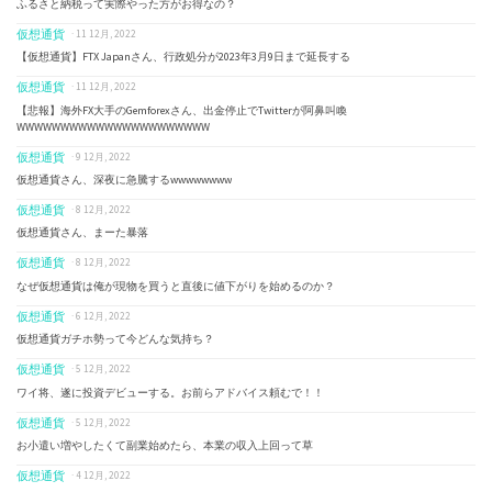
ふるさと納税って実際やった方がお得なの？
仮想通貨
· 11 12月, 2022
【仮想通貨】FTX Japanさん、行政処分が2023年3月9日まで延長する
仮想通貨
· 11 12月, 2022
【悲報】海外FX大手のGemforexさん、出金停止でTwitterが阿鼻叫喚
WWWWWWWWWWWWWWWWWWWWWW
仮想通貨
· 9 12月, 2022
仮想通貨さん、深夜に急騰するwwwwwwww
仮想通貨
· 8 12月, 2022
仮想通貨さん、まーた暴落
仮想通貨
· 8 12月, 2022
なぜ仮想通貨は俺が現物を買うと直後に値下がりを始めるのか？
仮想通貨
· 6 12月, 2022
仮想通貨ガチホ勢って今どんな気持ち？
仮想通貨
· 5 12月, 2022
ワイ将、遂に投資デビューする。お前らアドバイス頼むで！！
仮想通貨
· 5 12月, 2022
お小遣い増やしたくて副業始めたら、本業の収入上回って草
仮想通貨
· 4 12月, 2022