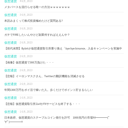
仮想通貨
· 4 6月, 2023
メタバースを流行らせる唯一の方法ｗｗｗｗｗｗｗ
仮想通貨
· 3 6月, 2023
本読みまくって株式投資極めたけど質問ある?
仮想通貨
· 3 6月, 2023
ガチでFIREしたいんやけど副業何すればええんや？
仮想通貨
· 2 6月, 2023
【前代未聞】Bybitが仮想通貨取引所乗り換え「bye bye binance」入金キャンペーンを実施中
仮想通貨
· 2 6月, 2023
【画像】仮想通貨で300万負けた・・・
仮想通貨
· 2 6月, 2023
【悲報】イーロンマスクさん、Twitterの翻訳機能を消滅させる
仮想通貨
· 2 6月, 2023
年間1300万円をポイ活で稼いだ人。歩くだけでポイント貯まるらしい
仮想通貨
· 1 6月, 2023
【悲報】仮想通貨取引所ZaifがFXサービスを終了する・・・
仮想通貨
· 1 6月, 2023
日本政府、仮想通貨のステーブルコイン発行を許可 1000兆円の市場ｷﾀ━━━━(ﾟ
∀ﾟ)━━━━!!