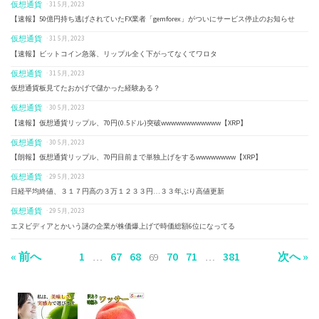
仮想通貨
· 31 5月, 2023
【速報】50億円持ち逃げされていたFX業者「gemforex」がついにサービス停止のお知らせ
仮想通貨
· 31 5月, 2023
【速報】ビットコイン急落、リップル全く下がってなくてワロタ
仮想通貨
· 31 5月, 2023
仮想通貨板見てたおかげで儲かった経験ある？
仮想通貨
· 30 5月, 2023
【速報】仮想通貨リップル、70円(0.5ドル)突破wwwwwwwwwwww【XRP】
仮想通貨
· 30 5月, 2023
【朗報】仮想通貨リップル、70円目前まで単独上げをするwwwwwwww【XRP】
仮想通貨
· 29 5月, 2023
日経平均終値、３１７円高の３万１２３３円…３３年ぶり高値更新
仮想通貨
· 29 5月, 2023
エヌビディアとかいう謎の企業が株価爆上げで時価総額6位になってる
« 前へ
1
67
68
70
71
381
次へ »
…
69
…