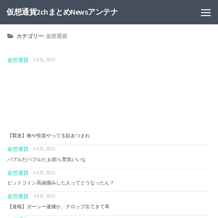
仮想通貨2chまとめNewsアンテナ
カテゴリー:
仮想通貨
仮想通貨
· 5 6月, 2023
【緊急】株や投資やってる奴あつまれ
仮想通貨
· 5 6月, 2023
バブルだバブルだ お前ら景気いいな
仮想通貨
· 5 6月, 2023
ビットコイン高値掴みした人ってどうなったん？
仮想通貨
· 4 6月, 2023
【速報】ガーシー逮捕か、テロップ出てきて草