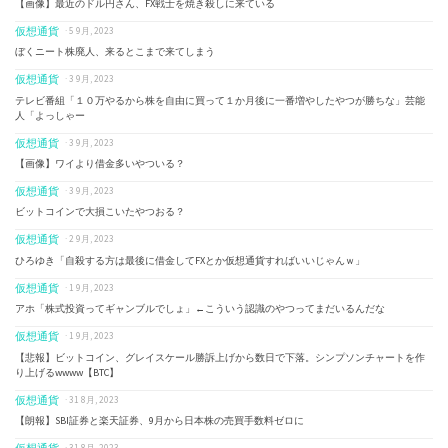
【画像】最近のドル円さん、FX戦士を焼き殺しに来ている
仮想通貨
· 5 9月, 2023
ぼくニート株廃人、来るとこまで来てしまう
仮想通貨
· 3 9月, 2023
テレビ番組「１０万やるから株を自由に買って１か月後に一番増やしたやつが勝ちな」芸能
人「よっしゃー
仮想通貨
· 3 9月, 2023
【画像】ワイより借金多いやついる？
仮想通貨
· 3 9月, 2023
ビットコインで大損こいたやつおる？
仮想通貨
· 2 9月, 2023
ひろゆき「自殺する方は最後に借金してFXとか仮想通貨すればいいじゃんｗ」
仮想通貨
· 1 9月, 2023
アホ「株式投資ってギャンブルでしょ」←こういう認識のやつってまだいるんだな
仮想通貨
· 1 9月, 2023
【悲報】ビットコイン、グレイスケール勝訴上げから数日で下落。シンプソンチャートを作
り上げるwwww【BTC】
仮想通貨
· 31 8月, 2023
【朗報】SBI証券と楽天証券、9月から日本株の売買手数料ゼロに