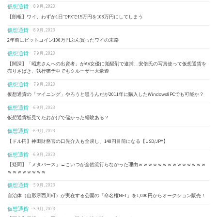
仮想通貨
· 8 9月, 2023
【朗報】ワイ、わずか1日でFXで15万円を108万円にしてしまう
仮想通貨
· 8 9月, 2023
2年前にビットコイン100万円ぶん買ったワイの末路
仮想通貨
· 7 9月, 2023
【闇深】「昭恵さんへの出資者」がAV女優に覚醒剤で逮捕…安倍氏の写真使って仮想通貨を
売りさばき、執行猶予中でもクルーザー大豪遊
仮想通貨
· 7 9月, 2023
仮想通貨の「マイニング」やろうと思うんだが2011年に購入したWindows8PCでも可能か？
仮想通貨
· 6 9月, 2023
仮想通貨板見てたおかげで儲かった経験ある？
仮想通貨
· 6 9月, 2023
【ドル円】神田財務官の口先介入も全戻し、148円目前になる【USD/JPY】
仮想通貨
· 6 9月, 2023
【疑問】「メタバース」←こいつが全然流行らなかった理由ｗｗｗｗｗｗｗｗｗｗｗｗｗｗ
ｗｗｗｗｗｗｗｗ
仮想通貨
· 5 9月, 2023
自治体（山形県西川町）が実在する公園の「命名権NFT」を1,000円からオークション販売！
仮想通貨
· 5 9月, 2023