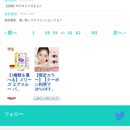
仮想通貨
· 31 8月, 2023
【悲報】FXで８００万きえた
仮想通貨
· 28 8月, 2023
仮想通貨、凄い勢いでオワコンになってる？
« 前へ
1
58
59
61
62
381
次へ »
…
60
…
フォロー: