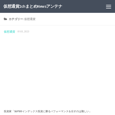
仮想通貨2chまとめNewsアンテナ
カテゴリー:
仮想通貨
仮想通貨
· 8 9月, 2023
投資家「S&P500インデックス投資に勝るパフォーマンスを出すのは難しい」