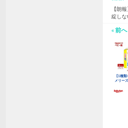
【朗報
綻しな
« 前へ