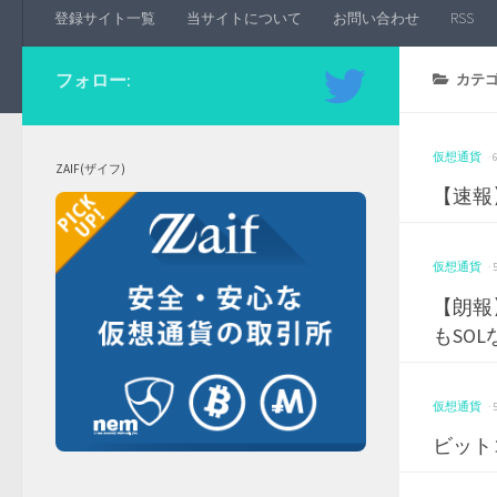
登録サイト一覧
当サイトについて
お問い合わせ
RSS
フォロー:
カテゴ
仮想通貨
·
ZAIF(ザイフ)
【速報
仮想通貨
·
【朗報
もSOL
仮想通貨
·
ビット