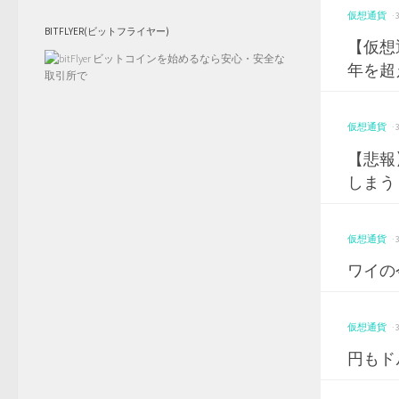
仮想通貨
·
BITFLYER(ビットフライヤー)
【仮想
年を超
仮想通貨
·
【悲報
しまう
仮想通貨
·
ワイの今
仮想通貨
·
円もド