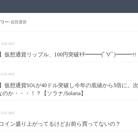
リー:
仮想通貨
 6 11月, 2023
】仮想通貨リップル、100円突破ｷﾀ━━━(ﾟ∀ﾟ)━━━!!
 5 11月, 2023
】仮想通貨SOLが40ドル突破し今年の底値から5倍に。
なのか・・・！？【ソラナ/Solana】
 5 11月, 2023
コイン盛り上がってるけどお前ら買ってないの？