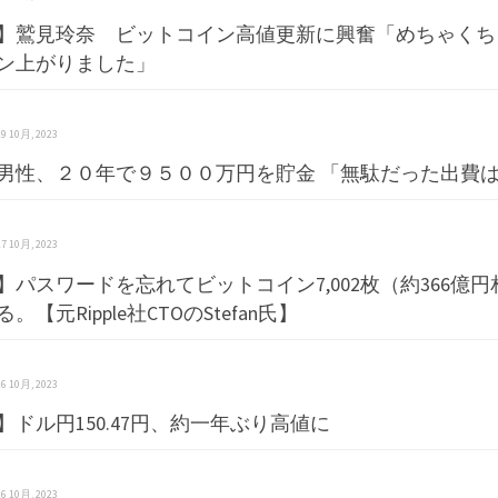
】鷲見玲奈 ビットコイン高値更新に興奮「めちゃくち
ン上がりました」
 29 10月, 2023
男性、２０年で９５００万円を貯金 「無駄だった出費
 27 10月, 2023
】パスワードを忘れてビットコイン7,002枚（約366億
。【元Ripple社CTOのStefan氏】
 26 10月, 2023
】ドル円150.47円、約一年ぶり高値に
 26 10月, 2023