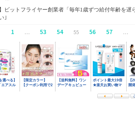
】ビットフライヤー創業者「毎年1歳ずつ給付年齢を遅
い｣
1
53
54
56
57
…
55
…