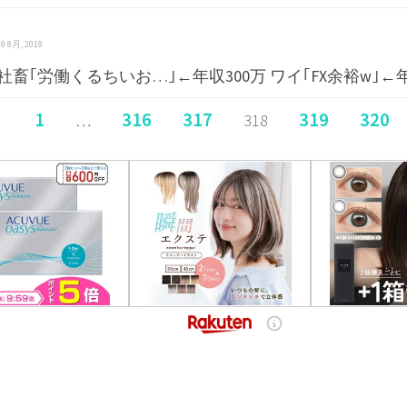
 19 8月, 2019
社畜｢労働くるちいお…｣←年収300万 ワイ｢FX余裕w｣←
1
316
317
319
320
…
318