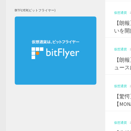
BITFLYER(ビットフライヤー)
仮想通貨
·
【朗報】
いを開
仮想通貨
·
【朗報
ュース
仮想通貨
·
【驚愕
【MON
仮想通貨
·