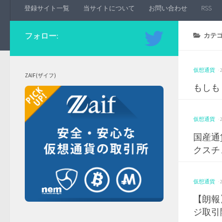
登録サイト一覧
当サイトについて
お問い合わせ
RSS
フォロー:
カテゴ
仮想通貨
·
ZAIF(ザイフ)
もしも
仮想通貨
·
国産通
クスチ
仮想通貨
·
【朗報
ジ取引開