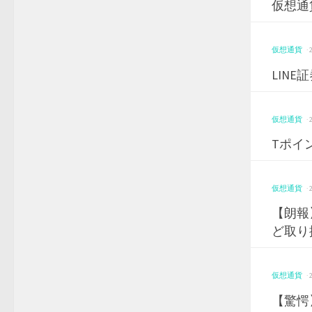
仮想通
仮想通貨
·
LIN
仮想通貨
·
Tポイ
仮想通貨
·
【朗報
ど取り
仮想通貨
·
【驚愕