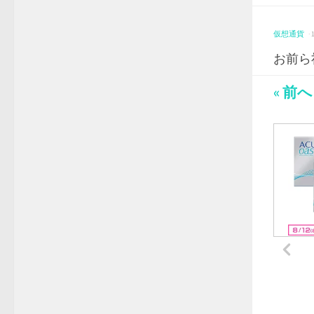
仮想通貨
·
お前ら
« 前へ