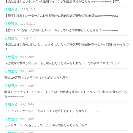
【仮想通貨】ビットコインの最初マイニング損益分岐点がこちらwwwwwwwwww【BTC】
仮想通貨
· 10 9月, 2019
【驚嘆】凄腕トレーダーさんFX生配信中に約1億5000万円の利益確定wwwwwwwwwww
仮想通貨
· 10 9月, 2019
【悲報】Zaifを騙った詐欺っぽいメールかと思いきや本物だったと話題にwwwwwwww
仮想通貨
· 10 9月, 2019
【仮想通貨】自分だけかもしれないけど、リップル(XRP)を高値(400円とか)で売れなかったの
は
仮想通貨
· 9 9月, 2019
仮想通貨で世界が変わる。もう現金はなくなるかもしれない。その事実に気付いてる？
仮想通貨
· 9 9月, 2019
貯金100万円ある大学生だけどFX始めようと思う
仮想通貨
· 9 9月, 2019
闇落ちリップルコミュニティ「XRP売却」の停止を要請に対してリップル社CTOの返答がこち
らwwwwwwww
仮想通貨
· 9 9月, 2019
インフルエンサーさん「アルトコインは底打ちした。なぜなら・・・」
仮想通貨
· 9 9月, 2019
ビットコインってもしかして一万ドルが限界なんじゃないか？