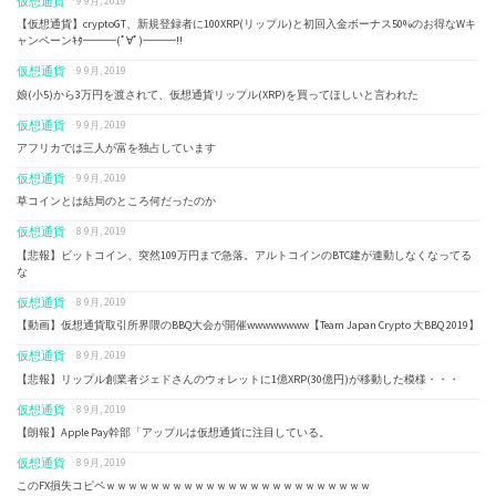
仮想通貨
· 9 9月, 2019
【仮想通貨】cryptoGT、新規登録者に100XRP(リップル)と初回入金ボーナス50%のお得なWキ
ャンペーンｷﾀ━━━(ﾟ∀ﾟ)━━━!!
仮想通貨
· 9 9月, 2019
娘(小5)から3万円を渡されて、仮想通貨リップル(XRP)を買ってほしいと言われた
仮想通貨
· 9 9月, 2019
アフリカでは三人が富を独占しています
仮想通貨
· 9 9月, 2019
草コインとは結局のところ何だったのか
仮想通貨
· 8 9月, 2019
【悲報】ビットコイン、突然109万円まで急落。アルトコインのBTC建が連動しなくなってる
な
仮想通貨
· 8 9月, 2019
【動画】仮想通貨取引所界隈のBBQ大会が開催wwwwwwww【Team Japan Crypto 大BBQ 2019】
仮想通貨
· 8 9月, 2019
【悲報】リップル創業者ジェドさんのウォレットに1億XRP(30億円)が移動した模様・・・
仮想通貨
· 8 9月, 2019
【朗報】Apple Pay幹部「アップルは仮想通貨に注目している。
仮想通貨
· 8 9月, 2019
このFX損失コピペｗｗｗｗｗｗｗｗｗｗｗｗｗｗｗｗｗｗｗｗｗｗｗｗ