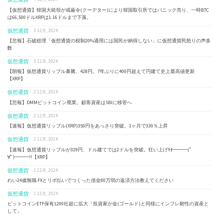
【仮想通貨】韓国大統領が戒厳令(クーデター)により韓国取引所ではパニック売り、一時BTC
は66,500ドルXRPは1.16ドルまで下落。
仮想通貨
· 3 12月, 2024
【悲報】石破総理「仮想通貨の税制20%適用には国民が納得しない」に仮想通貨民怒りの声多
数
仮想通貨
· 3 12月, 2024
【朗報】仮想通貨リップル暴騰、428円。7年ぶりに400円超えて円建て史上最高値更新
【XRP】
仮想通貨
· 2 12月, 2024
【悲報】DMMビットコイン廃業。顧客資産はSBIに移管へ
仮想通貨
· 2 12月, 2024
【速報】仮想通貨リップル(XRP)350円をあっさり突破。1ヶ月で330％上昇
仮想通貨
· 2 12月, 2024
【速報】仮想通貨リップルが329円、ドル建てでは2ドルを突破。狂い上げｷﾀ━━━(ﾟ
∀ﾟ)━━━!!【XRP】
仮想通貨
· 1 12月, 2024
わい24歳無職 FXとリボ払いでつくった借金80万弱の返済方法教えてください
仮想通貨
· 1 12月, 2024
ビットコインETF保有1200社超に拡大「投資家が金(ゴールド)と同様にインフレ耐性の資産と
して」