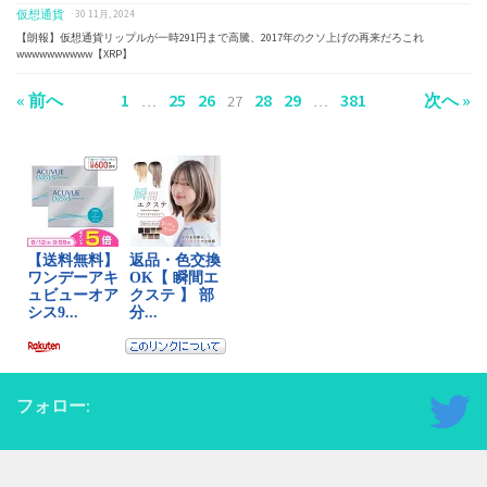
仮想通貨
· 30 11月, 2024
【朗報】仮想通貨リップルが一時291円まで高騰、2017年のクソ上げの再来だろこれ
wwwwwwwwww【XRP】
« 前へ
1
25
26
28
29
381
次へ »
…
27
…
フォロー: