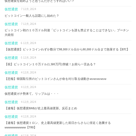
仮想通貨を始めようと思うんだがどうすればいい？
仮想通貨
· 7 12月, 2024
ビットコイン一般人も話題にし始めた？
仮想通貨
· 7 12月, 2024
ビットコイン初の１０万ドル到達「ビットコインを誰も禁止することはできない」プーチン
大統領
仮想通貨
· 6 12月, 2024
【仮想通貨】ビットコインわずか数分で98,000ドル台から90,000ドル台まで急落する【BTC】
仮想通貨
· 5 12月, 2024
【祝】ビットコイン１０万ドル(1,500万円)突破！お前ら一言ある？
仮想通貨
· 4 12月, 2024
【悲報】韓国取引所のビットコインさんが命を刈り取る値動きwvwvwvwvw
仮想通貨
· 4 12月, 2024
仮想通貨ガチ勢来て。リップルは・・・
仮想通貨
· 4 12月, 2024
【速報】仮想通貨BNBが史上最高値更新。反応まとめ
仮想通貨
· 4 12月, 2024
【速報】仮想通貨トロン、史上最高値更新した前日からさらに倍近く急騰する
wwwwwwwwww【TRX】
仮想通貨
· 4 12月, 2024