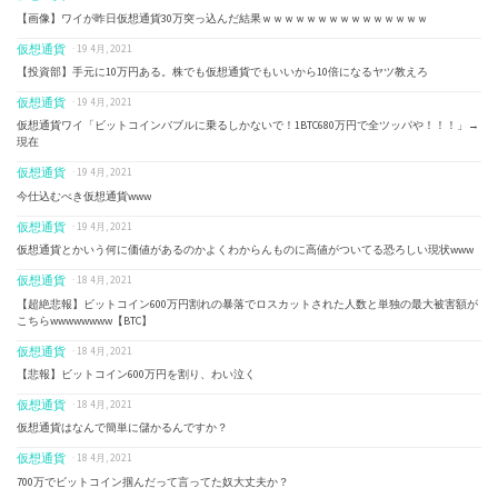
【画像】ワイが昨日仮想通貨30万突っ込んだ結果ｗｗｗｗｗｗｗｗｗｗｗｗｗｗｗ
仮想通貨
· 19 4月, 2021
【投資部】手元に10万円ある。株でも仮想通貨でもいいから10倍になるヤツ教えろ
仮想通貨
· 19 4月, 2021
仮想通貨ワイ「ビットコインバブルに乗るしかないで！1BTC680万円で全ツッパや！！！」→
現在
仮想通貨
· 19 4月, 2021
今仕込むべき仮想通貨www
仮想通貨
· 19 4月, 2021
仮想通貨とかいう何に価値があるのかよくわからんものに高値がついてる恐ろしい現状www
仮想通貨
· 18 4月, 2021
【超絶悲報】ビットコイン600万円割れの暴落でロスカットされた人数と単独の最大被害額が
こちらwwwwwwww【BTC】
仮想通貨
· 18 4月, 2021
【悲報】ビットコイン600万円を割り、わい泣く
仮想通貨
· 18 4月, 2021
仮想通貨はなんで簡単に儲かるんですか？
仮想通貨
· 18 4月, 2021
700万でビットコイン掴んだって言ってた奴大丈夫か？