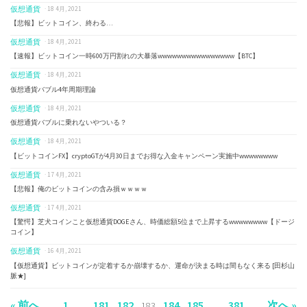
仮想通貨
· 18 4月, 2021
【悲報】ビットコイン、終わる…
仮想通貨
· 18 4月, 2021
【速報】ビットコイン一時600万円割れの大暴落wwwwwwwwwwwwwwww【BTC】
仮想通貨
· 18 4月, 2021
仮想通貨バブル4年周期理論
仮想通貨
· 18 4月, 2021
仮想通貨バブルに乗れないやついる？
仮想通貨
· 18 4月, 2021
【ビットコインFX】cryptoGTが4月30日までお得な入金キャンペーン実施中wwwwwwww
仮想通貨
· 17 4月, 2021
【悲報】俺のビットコインの含み損ｗｗｗｗ
仮想通貨
· 17 4月, 2021
【驚愕】芝犬コインこと仮想通貨DOGEさん、時価総額5位まで上昇するwwwwwwww【ドージ
コイン】
仮想通貨
· 16 4月, 2021
【仮想通貨】ビットコインが定着するか崩壊するか、運命が決まる時は間もなく来る [田杉山
脈★]
« 前へ
1
181
182
184
185
381
次へ »
…
183
…