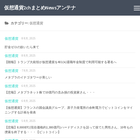
仮想通貨2chまとめNewsアンテナ
カテゴリー:
仮想通貨
仮想通貨
· 8 8月, 2025
貯金ゼロの奴いたら来て
仮想通貨
· 8 8月, 2025
【朗報】トランプ大統領が仮想通貨を401(k)退職年金制度で利用可能する署名へ
仮想通貨
· 7 8月, 2025
メタプラのイナゴタワーが美しい
仮想通貨
· 6 8月, 2025
【悲報】メタプラネット株で10億円の含み損の投資家さん・・・
仮想通貨
· 6 8月, 2025
【仮想通貨】フランスの国会議員グループ、原子力発電所の余剰電力でビットコインをマイ
ニングする計画を発表
仮想通貨
· 5 8月, 2025
【悲報】8,000BTC(現在価格約1,380億円)ハードディスクを誤って捨てた男性さん、10年もの
捜索を終了する・・・【ビットコイン】