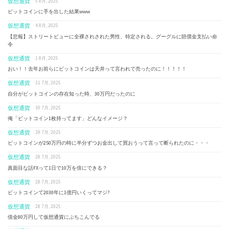
仮想通貨
· 5 8月, 2025
ビットコインに手を出した結果www
仮想通貨
· 4 8月, 2025
【悲報】ストリートビューに全裸されされた男性、特定される。グーグルに賠償金支払い命
令
仮想通貨
· 1 8月, 2025
おい！！去年お前らにビットコインは天井って言われて売ったのに！！！！！
仮想通貨
· 31 7月, 2025
自分がビットコインの存在知った時、30万円だったのに
仮想通貨
· 30 7月, 2025
俺「ビットコイン1枚持ってます」どんなイメージ？
仮想通貨
· 29 7月, 2025
ビットコインが250万円の時に半分ずつお金出して買おうって言って断られたのに・・・
仮想通貨
· 28 7月, 2025
真面目な話FXって1日で10万を倍にできる？
仮想通貨
· 28 7月, 2025
ビットコインて2030年に1億円いくってマジ?
仮想通貨
· 28 7月, 2025
借金80万円して仮想通貨にぶちこんでる