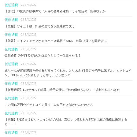
仮想通貨
· 25 5月, 2022
【詐欺】FX投資詐欺事件で10人目の容疑者逮捕 うそ電話の「指導役」か
仮想通貨
· 25 5月, 2022
【悲報】ワイ三十歳、貯金の全てを仮想通貨で失う
仮想通貨
· 24 5月, 2022
【朗報】コインチェックがメタバース銘柄「SAND」の取り扱いを開始する
仮想通貨
· 23 5月, 2022
仮想通貨で今年8700万の利益出たとして一生暮らせる？
仮想通貨
· 23 5月, 2022
嫁ちゃんが資産運用を任せると言ってくれた。とりあえず300万を均等に米ドル、ビットコイ
ン、SOLかBNBに投資しようと思う。どう思う？
仮想通貨
· 23 5月, 2022
【仮想通貨】ECBラガルド総裁、暗号資産に「何の価値もない」－規制されるべきだ
仮想通貨
· 22 5月, 2022
この間15万円分ビットコイン買って5000円だけ儲けたんだけどさ
仮想通貨
· 22 5月, 2022
【朗報】5月22日はビットコインピザの日。支払いに使われたBTCを現在の価格に換算する
と・・・
仮想通貨
· 22 5月, 2022