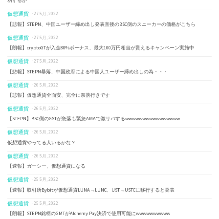
功するか
仮想通貨
· 27 5月, 2022
【悲報】STEPN、中国ユーザー締め出し発表直後のBSC側のスニーカーの価格がこちら
仮想通貨
· 27 5月, 2022
【朗報】cryptoGTが入金80%ボーナス、最大100万円相当が貰えるキャンペーン実施中
仮想通貨
· 27 5月, 2022
【悲報】STEPN暴落、中国政府による中国人ユーザー締め出しの為・・・
仮想通貨
· 26 5月, 2022
【悲報】仮想通貨全面安、完全に奈落行きです
仮想通貨
· 26 5月, 2022
【STEPN】BSC側のGSTが急落も緊急AMAで激リバするwwwwwwwwwwwwwwww
仮想通貨
· 26 5月, 2022
仮想通貨やってる人いるかな？
仮想通貨
· 26 5月, 2022
【速報】ガーシー、仮想通貨になる
仮想通貨
· 25 5月, 2022
【速報】取引所Bybitが仮想通貨LUNA→LUNC、UST→USTCに移行すると発表
仮想通貨
· 25 5月, 2022
【朗報】STEPN銘柄のGMTがAlchemy Pay決済で使用可能にwwwwwwwwww