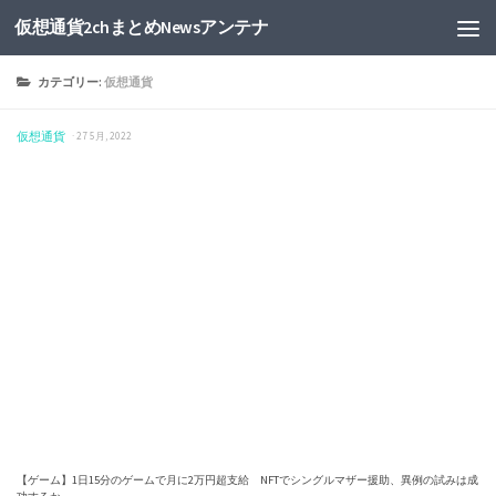
仮想通貨2chまとめNewsアンテナ
カテゴリー:
仮想通貨
仮想通貨
· 27 5月, 2022
【ゲーム】1日15分のゲームで月に2万円超支給 NFTでシングルマザー援助、異例の試みは成