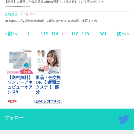
【朗報】大暴落した仮想通貨LUNAが底打ち？吹き返している理由がこちら
wwwwwwwwwwww
仮想通貨
· 22 5月, 2022
StepAppの5月21日のAMA情報、23日にはついにBOX抽選。反応まとめ
« 前へ
1
115
116
118
119
381
次へ »
…
117
…
フォロー: