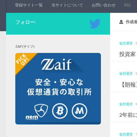
登録サイト一覧
当サイトについて
お問い合わせ
RSS
フォロー:
作成者
仮想通貨
·
ZAIF(ザイフ)
投資家
仮想通貨
·
【朗報
仮想通貨
·
2年前
仮想通貨
·