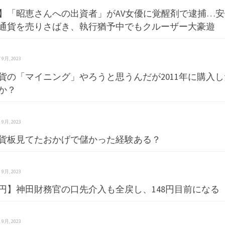
】「昭恵さんへの出資者」がAV女優に覚醒剤で逮捕…
通貨を売りさばき、執行猶予中でもクルーザー大豪遊
 7 9月, 2023
貨の「マイニング」やろうと思うんだが2011年に購入したWi
か？
 6 9月, 2023
貨板見てたおかげで儲かった経験ある？
 6 9月, 2023
円】神田財務官の口先介入も全戻し、148円目前になる【US
 6 9月, 2023