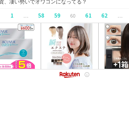
貨、凄い勢いでオワコンになってる？
1
58
59
61
62
…
60
…