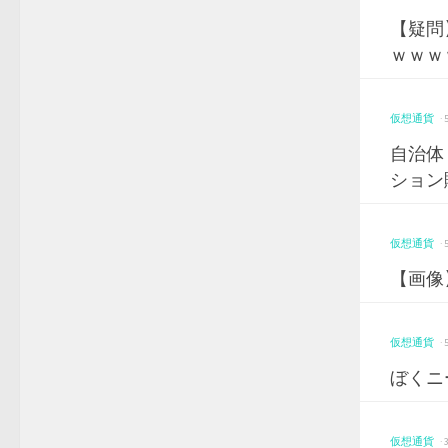
【疑問
ｗｗｗ
仮想通貨
·
自治体
ション
仮想通貨
·
【画像
仮想通貨
·
ぼくニ
仮想通貨
·