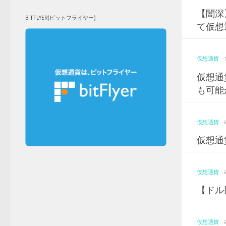
【闇深
BITFLYER(ビットフライヤー)
て仮想
仮想通貨
·
仮想通
も可能
仮想通貨
·
仮想通
仮想通貨
·
【ドル
仮想通貨
·