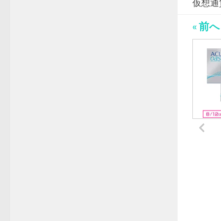
仮想通
« 前へ