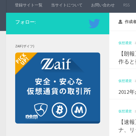
登録サイト一覧
当サイトについて
お問い合わせ
RSS
フォロー:
作成者
仮想通貨
·
ZAIF(ザイフ)
【朗報
作ると
仮想通貨
·
201
仮想通貨
·
【速報
ナ、リ