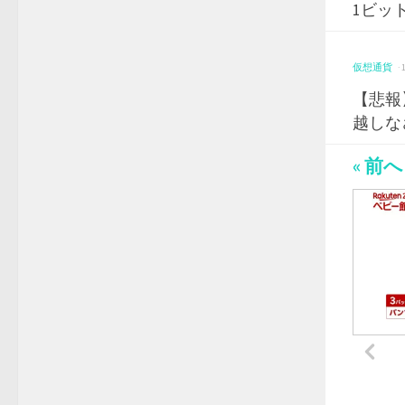
1ビッ
仮想通貨
·
【悲報
越しな
« 前へ