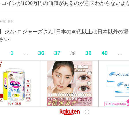
トコインが1000万円の価値があるのが意味わからないよ
 10 5月, 2024
】ジム･ロジャーズさん｢日本の40代以上は日本以外の
さい｣
1
36
37
39
40
…
38
…