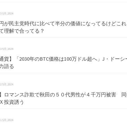
 13 5月, 2024
円が民主党時代に比べて半分の価値になってるけどこれ
て理解で合ってる？
 13 5月, 2024
通貨】「2030年のBTC価格は100万ドル超へ」J・ドー
力語る
 12 5月, 2024
】ロマンス詐欺で秋田の５０代男性が４千万円被害 同
Ｘ投資誘う
 11 5月, 2024