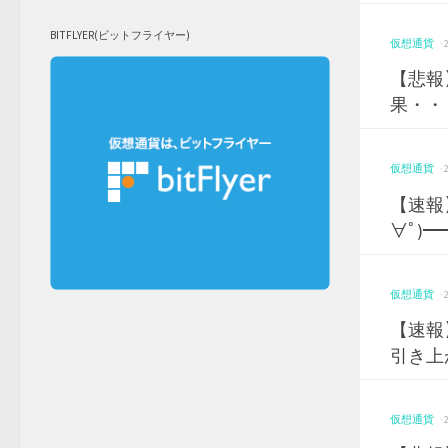
BITFLYER(ビットフライヤー)
仮想通貨
·
【悲報
果・・
仮想通貨
·
【速報
∀ﾟ)━
仮想通貨
·
【速報
引き上
仮想通貨
·