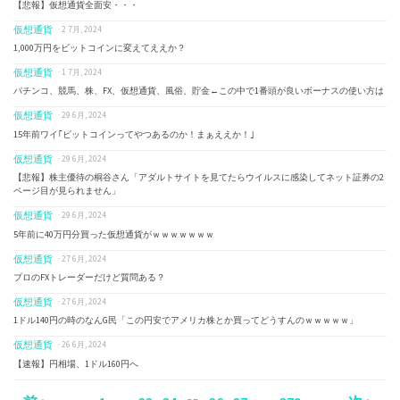
【悲報】仮想通貨全面安・・・
仮想通貨
· 2 7月, 2024
1,000万円をビットコインに変えてええか？
仮想通貨
· 1 7月, 2024
パチンコ、競馬、株、FX、仮想通貨、風俗、貯金←この中で1番頭が良いボーナスの使い方は
仮想通貨
· 29 6月, 2024
15年前ワイ｢ビットコインってやつあるのか！まぁええか！｣
仮想通貨
· 29 6月, 2024
【悲報】株主優待の桐谷さん「アダルトサイトを見てたらウイルスに感染してネット証券の2
ページ目が見られません」
仮想通貨
· 29 6月, 2024
5年前に40万円分買った仮想通貨がｗｗｗｗｗｗｗ
仮想通貨
· 27 6月, 2024
プロのFXトレーダーだけど質問ある？
仮想通貨
· 27 6月, 2024
1ドル140円の時のなんG民「この円安でアメリカ株とか買ってどうすんのｗｗｗｗｗ」
仮想通貨
· 26 6月, 2024
【速報】円相場、1ドル160円へ