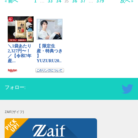
« 前へ
1
33
34
36
37
379
次へ »
…
35
…
フォロー:
ZAIF(ザイフ)