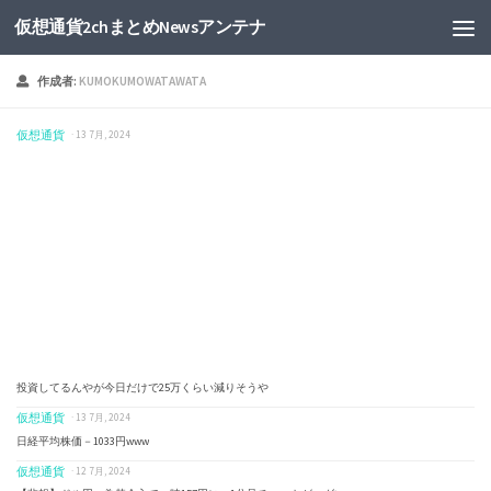
仮想通貨2chまとめNewsアンテナ
作成者:
KUMOKUMOWATAWATA
仮想通貨
· 13 7月, 2024
投資してるんやが今日だけで25万くらい減りそうや
仮想通貨
· 13 7月, 2024
日経平均株価－1033円www
仮想通貨
· 12 7月, 2024