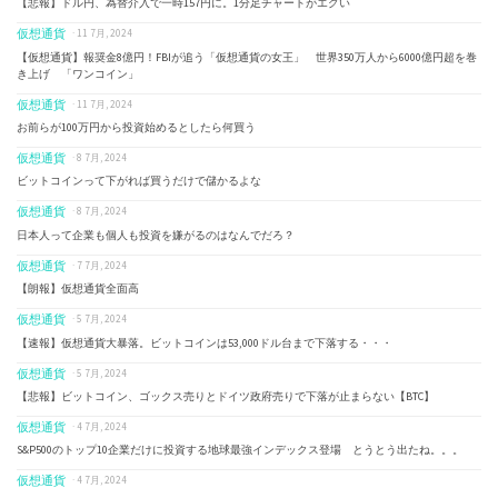
【悲報】ドル円、為替介入で一時157円に。1分足チャートがエグい
仮想通貨
· 11 7月, 2024
【仮想通貨】報奨金8億円！FBIが追う「仮想通貨の女王」 世界350万人から6000億円超を巻
き上げ 「ワンコイン」
仮想通貨
· 11 7月, 2024
お前らが100万円から投資始めるとしたら何買う
仮想通貨
· 8 7月, 2024
ビットコインって下がれば買うだけで儲かるよな
仮想通貨
· 8 7月, 2024
日本人って企業も個人も投資を嫌がるのはなんでだろ？
仮想通貨
· 7 7月, 2024
【朗報】仮想通貨全面高
仮想通貨
· 5 7月, 2024
【速報】仮想通貨大暴落。ビットコインは53,000ドル台まで下落する・・・
仮想通貨
· 5 7月, 2024
【悲報】ビットコイン、ゴックス売りとドイツ政府売りで下落が止まらない【BTC】
仮想通貨
· 4 7月, 2024
S&P500のトップ10企業だけに投資する地球最強インデックス登場 とうとう出たね。。。
仮想通貨
· 4 7月, 2024