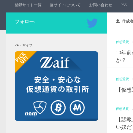
登録サイト一覧
当サイトについて
お問い合わせ
RSS
フォロー:
作成者
仮想通貨
·
ZAIF(ザイフ)
10年
か？
仮想通貨
·
【仮想
仮想通貨
·
【悲報
い奴だ