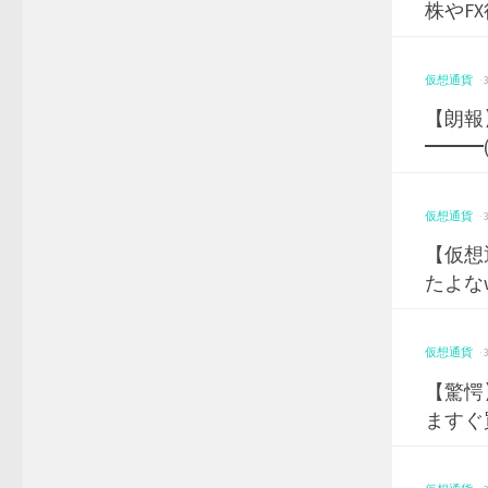
株やF
仮想通貨
·
【朗報】
━━━(
仮想通貨
·
【仮想
たよなw
仮想通貨
·
【驚愕
ますぐ