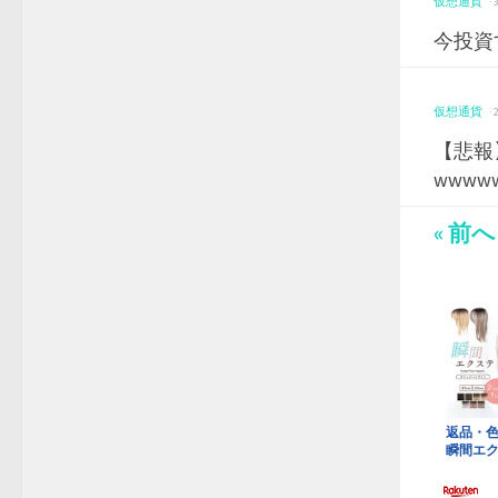
仮想通貨
·
今投資
仮想通貨
·
【悲報
www
« 前へ