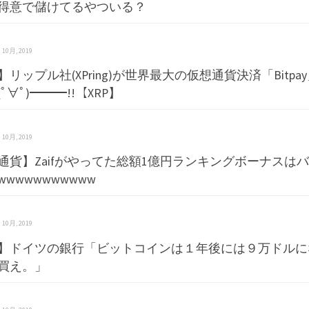
X得意で儲けてるやついる？
 3 10月, 2019
リップル社(XPring)が世界最大の仮想通貨決済「Bitpa
ﾟ∀ﾟ)━━━!!【XRP】
 3 10月, 2019
通貨】Zaifがやってた総額1億円ランキングボーナスは
wwwwwwwwww
 3 10月, 2019
】ドイツの銀行「ビットコインは１年後には９万ドルに
買え。」