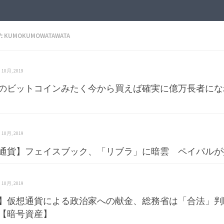
:
KUMOKUMOWATAWATA
 6 10月, 2019
前のビットコインみたく今から買えば確実に億万長者に
 6 10月, 2019
通貨】フェイスブック、「リブラ」に暗雲 ペイパルが
 6 10月, 2019
】仮想通貨による政治家への献金、総務省は「合法」判
【暗号資産】