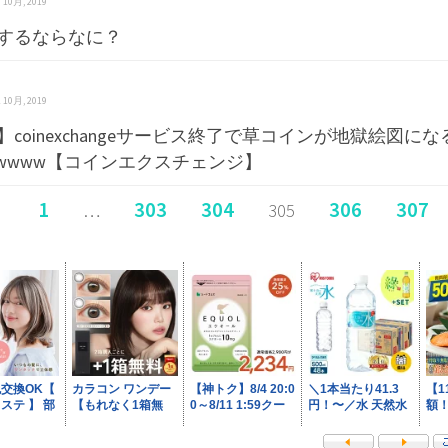
 3 10月, 2019
するならなに？
 2 10月, 2019
】coinexchangeサービス終了で草コインが地獄絵図にな
wwwww【コインエクスチェンジ】
1
303
304
306
307
…
305