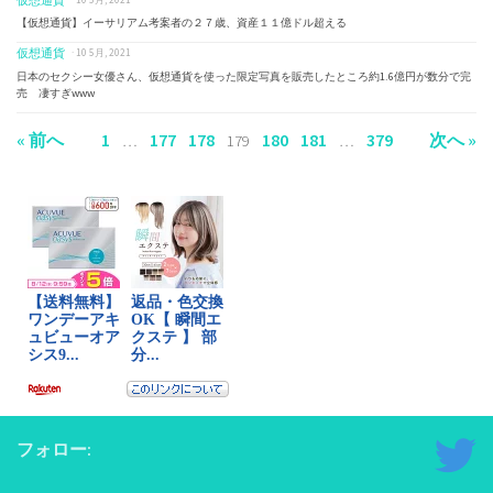
仮想通貨
· 10 5月, 2021
【仮想通貨】イーサリアム考案者の２７歳、資産１１億ドル超える
仮想通貨
· 10 5月, 2021
日本のセクシー女優さん、仮想通貨を使った限定写真を販売したところ約1.6億円が数分で完
売 凄すぎwww
« 前へ
1
177
178
180
181
379
次へ »
…
179
…
フォロー: