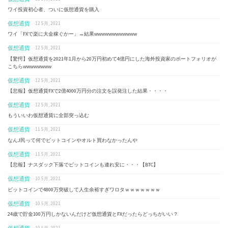
ワイ投資初心者、ついに仮想通貨を購入
仮想通貨
· 12 5月, 2021
ワイ「FXで楽に大金稼ぐかー」→結果wwwwwwwwwwww
仮想通貨
· 12 5月, 2021
【驚愕】仮想通貨を2021年1月から20万円初めて4億円にした海外投資家のポートフォリオが
こちらwwwwwwww
仮想通貨
· 12 5月, 2021
【悲報】仮想通貨FXで2億4000万円分の注文を誤発注した結果・・・・
仮想通貨
· 12 5月, 2021
もういいわ仮想通貨に全部突っ込む
仮想通貨
· 11 5月, 2021
なんJ民って何でビットコインやオルト買わなかったんや
仮想通貨
· 11 5月, 2021
【悲報】ナスダック下落でビットコインも連れ安に・・・【BTC】
仮想通貨
· 10 5月, 2021
ビットコインで4800万突破して人生余裕すぎワロタｗｗｗｗｗｗｗ
仮想通貨
· 10 5月, 2021
24歳で貯金100万円しかないんだけど仮想通貨とFXだったらどっちがいい？