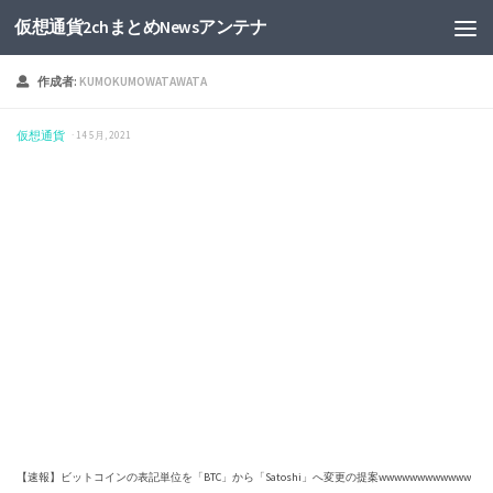
仮想通貨2chまとめNewsアンテナ
作成者:
KUMOKUMOWATAWATA
仮想通貨
· 14 5月, 2021
【速報】ビットコインの表記単位を「BTC」から「Satoshi」へ変更の提案wwwwwwwwwwww