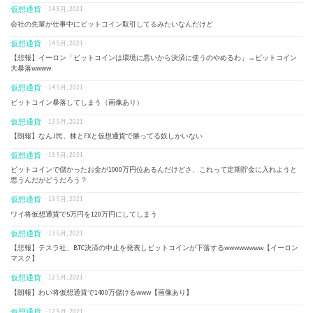
仮想通貨
· 14 5月, 2021
会社の先輩が仕事中にビットコイン取引してるみたいなんだけど
仮想通貨
· 14 5月, 2021
【悲報】イーロン「ビットコインは環境に悪いから決済に使うのやめるわ」→ビットコイン
大暴落wwww
仮想通貨
· 14 5月, 2021
ビットコイン暴落してしまう（画像あり）
仮想通貨
· 13 5月, 2021
【朗報】なんJ民、株とFXと仮想通貨で勝ってる奴しかいない
仮想通貨
· 13 5月, 2021
ビットコインで儲かったお金が1000万円位あるんだけどさ、これって定期貯金に入れようと
思うんだがどうだろう？
仮想通貨
· 13 5月, 2021
ワイ将仮想通貨で5万円を120万円にしてしまう
仮想通貨
· 13 5月, 2021
【悲報】テスラ社、BTC決済の中止を発表しビットコインが下落するwwwwwwww【イーロン
マスク】
仮想通貨
· 12 5月, 2021
【朗報】わい将仮想通貨で1400万儲けるwww【画像あり】
仮想通貨
· 12 5月, 2021