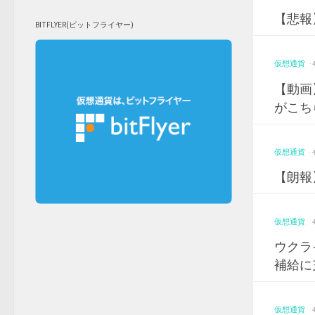
【悲報
BITFLYER(ビットフライヤー)
仮想通貨
·
【動画
がこちら
仮想通貨
·
【朗報
仮想通貨
·
ウクラ
補給に
仮想通貨
·