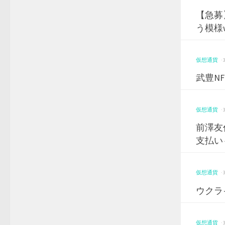
【急募
う模様w
仮想通貨
·
武豊NFT
仮想通貨
·
前澤友
支払い
仮想通貨
·
ウクラ
仮想通貨
·