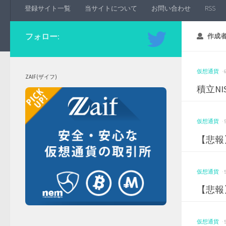
登録サイト一覧
当サイトについて
お問い合わせ
RSS
フォロー:
作成者
仮想通貨
·
ZAIF(ザイフ)
積立N
仮想通貨
·
【悲報
仮想通貨
·
【悲報
仮想通貨
·