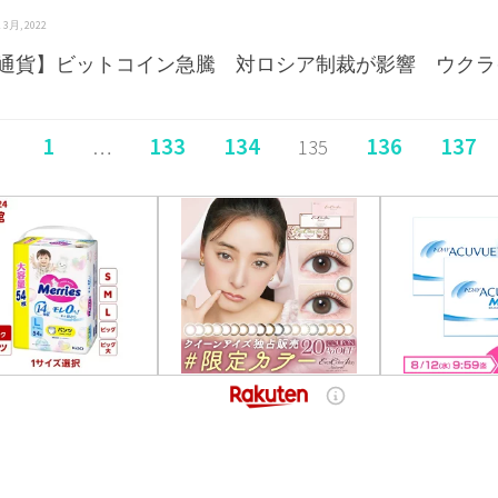
 2 3月, 2022
通貨】ビットコイン急騰 対ロシア制裁が影響 ウクラ
1
133
134
136
137
…
135