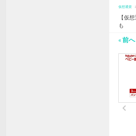
仮想通貨
·
【仮想
も
« 前へ