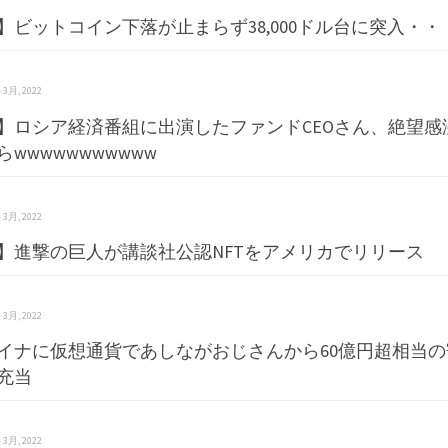
】ビットコイン下落が止まらず38,000ドル台に突入・・
 4 3月, 2022
】ロシア経済番組に出演したファンドCEOさん、絶望感
wwwwwwwwwww
 4 3月, 2022
】進撃の巨人が講談社公認NFTをアメリカでリリース
 4 3月, 2022
イナに仮想通貨であしながおじさんから60億円超相当
充当
 4 3月, 2022