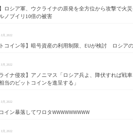
】ロシア軍、ウクライナの原発を全方位から攻撃で火災
ルノブイリ10倍の被害
 4 3月, 2022
トコイン等】暗号資産の利用制限、EUが検討 ロシア
 4 3月, 2022
ライナ侵攻】アノニマス「ロシア兵よ、降伏すれば戦車
相当のビットコインを進呈する」
 4 3月, 2022
コイン暴落してワロタWWWWWWWWW
 3 3月, 2022