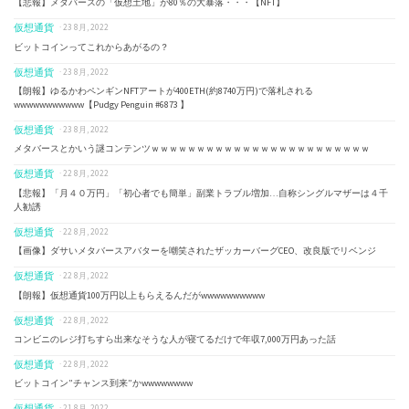
【悲報】メタバースの「仮想土地」が80％の大暴落・・・【NFT】
仮想通貨
· 23 8月, 2022
ビットコインってこれからあがるの？
仮想通貨
· 23 8月, 2022
【朗報】ゆるかわペンギンNFTアートが400ETH(約8740万円)で落札される
wwwwwwwwwww【Pudgy Penguin #6873 】
仮想通貨
· 23 8月, 2022
メタバースとかいう謎コンテンツｗｗｗｗｗｗｗｗｗｗｗｗｗｗｗｗｗｗｗｗｗｗｗｗ
仮想通貨
· 22 8月, 2022
【悲報】「月４０万円」「初心者でも簡単」副業トラブル増加…自称シングルマザーは４千
人勧誘
仮想通貨
· 22 8月, 2022
【画像】ダサいメタバースアバターを嘲笑されたザッカーバーグCEO、改良版でリベンジ
仮想通貨
· 22 8月, 2022
【朗報】仮想通貨100万円以上もらえるんだがwwwwwwwwww
仮想通貨
· 22 8月, 2022
コンビニのレジ打ちすら出来なそうな人が寝てるだけで年収7,000万円あった話
仮想通貨
· 22 8月, 2022
ビットコイン”チャンス到来”かwwwwwwww
仮想通貨
· 21 8月, 2022