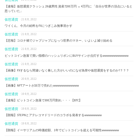
【速報】仮想通貨クラッシュ 29歳男性 資産7200万円 → 4万円に 「自分が世界の頂点にいると
思っていた」
仮想通貨
· 21 8月, 2022
ワイくん、今月の給料をFXにつぎこみ無事溶かす
仮想通貨
· 21 8月, 2022
【悲報】コロナ禍でジャブジャブになっつ世界のマネー、いよいよ減り始める
仮想通貨
· 21 8月, 2022
ビットコイン急落で買い指標のハッシュリボンにBUYサインが点灯するwwwwwwwwwwww
仮想通貨
· 21 8月, 2022
【画像】FXするなら間違いなく株した方がいいのになぜ為替や仮想通貨をするのか?？？？
仮想通貨
· 20 8月, 2022
【画像】NFTアートが20万で売れたwwwwwwwwwwww
仮想通貨
· 19 8月, 2022
【速報】ビットコイン急落で300万円割れ・・・【BTC】
仮想通貨
· 19 8月, 2022
【朗報】STEPNとアテレコマドリードのコラボを発表するwwwwwwww
仮想通貨
· 19 8月, 2022
【朗報】イーサリアムの時価総額、1年でビットコインを超える可能性wwwwwwww