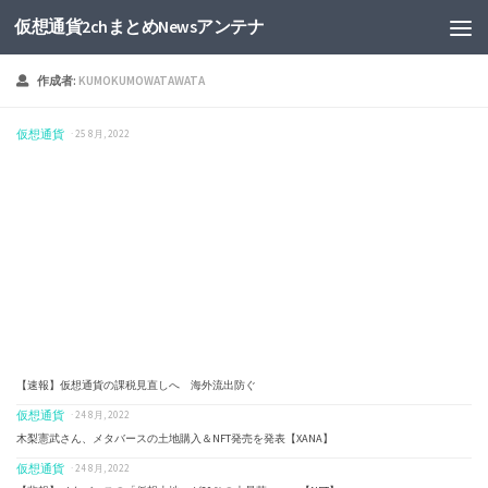
仮想通貨2chまとめNewsアンテナ
作成者:
KUMOKUMOWATAWATA
仮想通貨
· 25 8月, 2022
【速報】仮想通貨の課税見直しへ 海外流出防ぐ
仮想通貨
· 24 8月, 2022
木梨憲武さん、メタバースの土地購入＆NFT発売を発表【XANA】
仮想通貨
· 24 8月, 2022