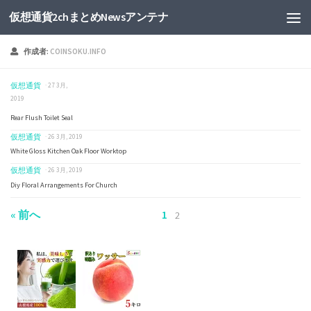
仮想通貨2chまとめNewsアンテナ
作成者:
COINSOKU.INFO
仮想通貨
· 27 3月,
2019
Rear Flush Toilet Seal
仮想通貨
· 26 3月, 2019
White Gloss Kitchen Oak Floor Worktop
仮想通貨
· 26 3月, 2019
Diy Floral Arrangements For Church
« 前へ
1
2